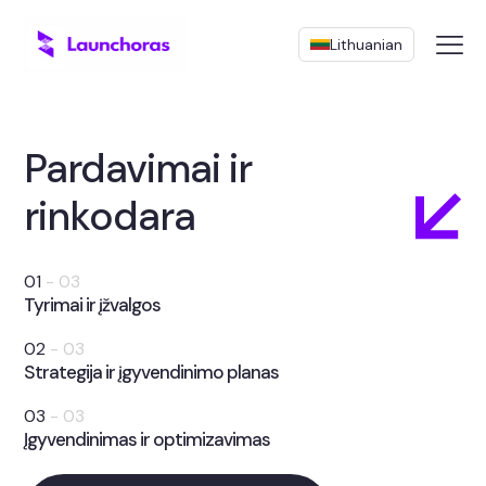
Lithuanian
Pardavimai ir
rinkodara
01
- 03
Tyrimai ir įžvalgos
02
- 03
Strategija ir įgyvendinimo planas
03
- 03
Įgyvendinimas ir optimizavimas