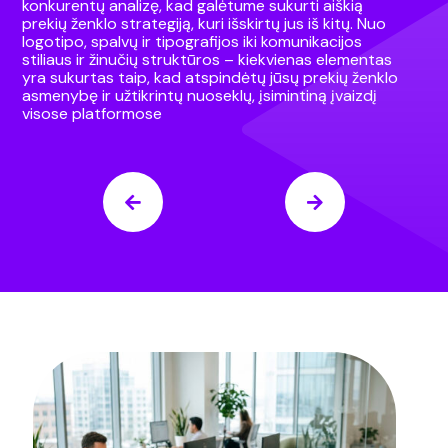
konkurentų analizę, kad galėtume sukurti aiškią
prekių ženklo strategiją, kuri išskirtų jus iš kitų. Nuo
logotipo, spalvų ir tipografijos iki komunikacijos
stiliaus ir žinučių struktūros – kiekvienas elementas
yra sukurtas taip, kad atspindėtų jūsų prekių ženklo
asmenybę ir užtikrintų nuoseklų, įsimintiną įvaizdį
visose platformose