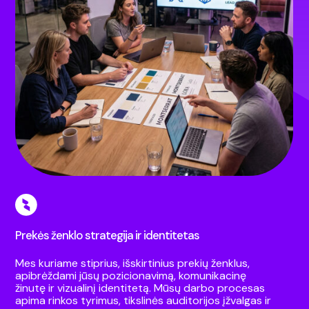
Prekės ženklo strategija ir identitetas
Mes kuriame stiprius, išskirtinius prekių ženklus,
apibrėždami jūsų pozicionavimą, komunikacinę
žinutę ir vizualinį identitetą. Mūsų darbo procesas
apima rinkos tyrimus, tikslinės auditorijos įžvalgas ir