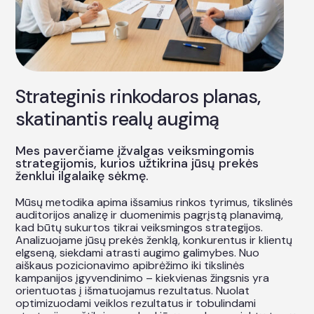
Strateginis rinkodaros planas,
skatinantis realų augimą
Mes paverčiame įžvalgas veiksmingomis
strategijomis, kurios užtikrina jūsų prekės
ženklui ilgalaikę sėkmę.
Mūsų metodika apima išsamius rinkos tyrimus, tikslinės
auditorijos analizę ir duomenimis pagrįstą planavimą,
kad būtų sukurtos tikrai veiksmingos strategijos.
Analizuojame jūsų prekės ženklą, konkurentus ir klientų
elgseną, siekdami atrasti augimo galimybes. Nuo
aiškaus pozicionavimo apibrėžimo iki tikslinės
kampanijos įgyvendinimo – kiekvienas žingsnis yra
orientuotas į išmatuojamus rezultatus. Nuolat
optimizuodami veiklos rezultatus ir tobulindami