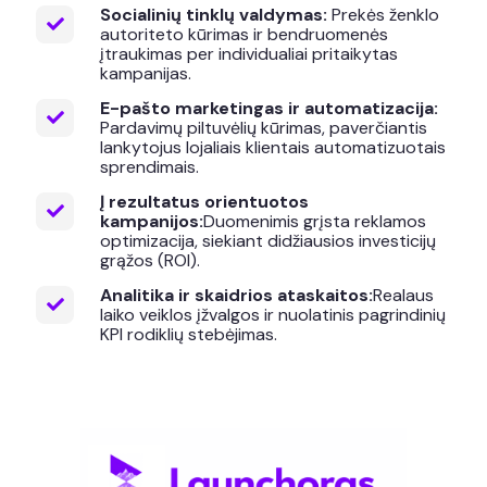
Socialinių tinklų valdymas:
Prekės ženklo
autoriteto kūrimas ir bendruomenės
įtraukimas per individualiai pritaikytas
kampanijas.
E-pašto marketingas ir automatizacija:
Pardavimų piltuvėlių kūrimas, paverčiantis
lankytojus lojaliais klientais automatizuotais
sprendimais.
Į rezultatus orientuotos
kampanijos:
Duomenimis grįsta reklamos
optimizacija, siekiant didžiausios investicijų
grąžos (ROI).
Analitika ir skaidrios ataskaitos:
Realaus
laiko veiklos įžvalgos ir nuolatinis pagrindinių
KPI rodiklių stebėjimas.