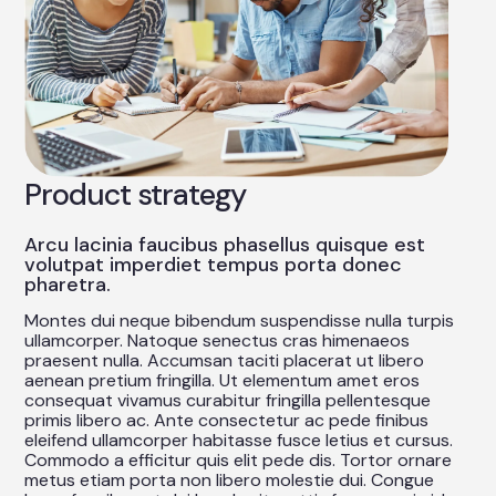
Product strategy
Arcu lacinia faucibus phasellus quisque est
volutpat imperdiet tempus porta donec
pharetra.
Montes dui neque bibendum suspendisse nulla turpis
ullamcorper. Natoque senectus cras himenaeos
praesent nulla. Accumsan taciti placerat ut libero
aenean pretium fringilla. Ut elementum amet eros
consequat vivamus curabitur fringilla pellentesque
primis libero ac. Ante consectetur ac pede finibus
eleifend ullamcorper habitasse fusce letius et cursus.
Commodo a efficitur quis elit pede dis. Tortor ornare
metus etiam porta non libero molestie dui. Congue