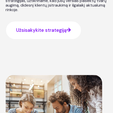
strategijas, užtikriname, kad jūsų verslas pasiektų tvarų
augimą, didesnį klientų įsitraukimą ir ilgalaikį aktualumą
rinkoje.
Užsisakykite strategiją