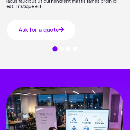
lacus faucibus ut dui hendrerit mattis fames proin id
est. Tristique elit.
Ask for a quote